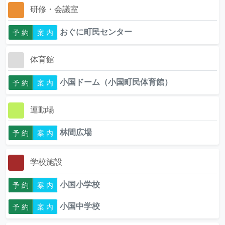
研修・会議室
おぐに町民センター
予 約
案 内
体育館
小国ドーム（小国町民体育館）
予 約
案 内
運動場
林間広場
予 約
案 内
学校施設
小国小学校
予 約
案 内
小国中学校
予 約
案 内